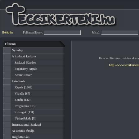
Belépés:
Felhasználónév:
Jelszó:
Főmenü
Nyitólap
A Szalacsi kultusz
Ha a letöltés nem indulna el mag
Szalacsi Sándor
http://www.teccikerte
Fogarassy Árpád
Atombunker
Letöltések
Képek
[1868]
Videók
[67]
Zenék
[132]
Programok
[15]
Szövegek
[131]
Újságcikkek
[9]
International Szalacsi
Az átadás témája
Brigádtanács