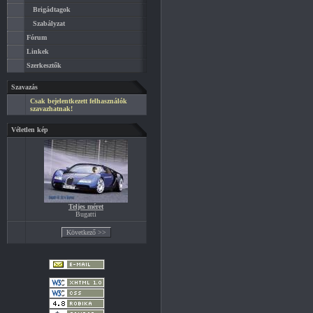
Brigádtagok
Szabályzat
Fórum
Linkek
Szerkesztők
Szavazás
Csak bejelentkezett felhasználók
szavazhatnak!
Véletlen kép
Teljes méret
Bugatti