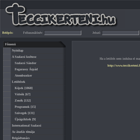
Belépés:
Felhasználónév:
Jelszó:
Főmenü
Nyitólap
A Szalacsi kultusz
Ha a letöltés nem indulna el mag
Szalacsi Sándor
http://www.teccikerteni
Fogarassy Árpád
Atombunker
Letöltések
Képek
[1868]
Videók
[67]
Zenék
[132]
Programok
[15]
Szövegek
[131]
Újságcikkek
[9]
International Szalacsi
Az átadás témája
Brigádtanács