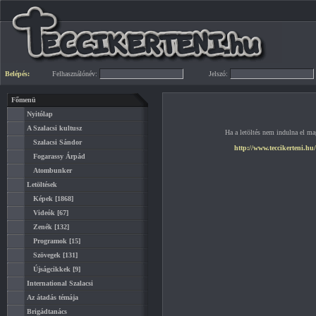
Belépés:
Felhasználónév:
Jelszó:
Főmenü
Nyitólap
A Szalacsi kultusz
Ha a letöltés nem indulna el mag
Szalacsi Sándor
http://www.teccikerteni.hu
Fogarassy Árpád
Atombunker
Letöltések
Képek
[1868]
Videók
[67]
Zenék
[132]
Programok
[15]
Szövegek
[131]
Újságcikkek
[9]
International Szalacsi
Az átadás témája
Brigádtanács