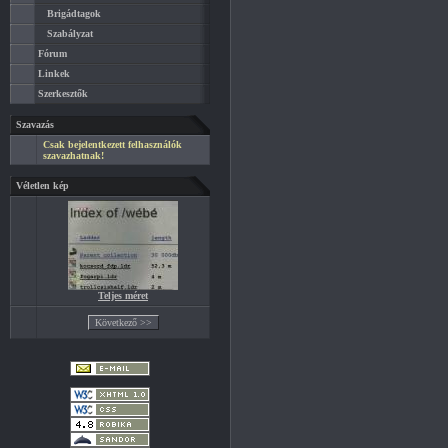
Brigádtagok
Szabályzat
Fórum
Linkek
Szerkesztők
Szavazás
Csak bejelentkezett felhasználók
szavazhatnak!
Véletlen kép
Teljes méret