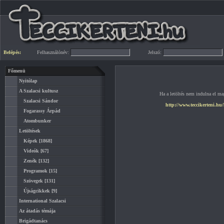
Belépés:
Felhasználónév:
Jelszó:
Főmenü
Nyitólap
A Szalacsi kultusz
Ha a letöltés nem indulna el mag
Szalacsi Sándor
http://www.teccikerteni.hu
Fogarassy Árpád
Atombunker
Letöltések
Képek
[1868]
Videók
[67]
Zenék
[132]
Programok
[15]
Szövegek
[131]
Újságcikkek
[9]
International Szalacsi
Az átadás témája
Brigádtanács