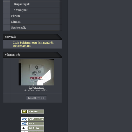
Brigádtagok
Szabályzat
Fórum
Linkek
Szerkesztők
Szavazás
Csak bejelentkezett felhasználók
szavazhatnak!
Véletlen kép
Teljes méret
Az ellen nem vďż˝d!