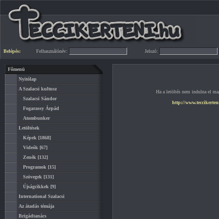
Belépés:
Felhasználónév:
Jelszó:
Főmenü
Nyitólap
A Szalacsi kultusz
Ha a letöltés nem indulna el mag
Szalacsi Sándor
http://www.teccikerten
Fogarassy Árpád
Atombunker
Letöltések
Képek
[1868]
Videók
[67]
Zenék
[132]
Programok
[15]
Szövegek
[131]
Újságcikkek
[9]
International Szalacsi
Az átadás témája
Brigádtanács