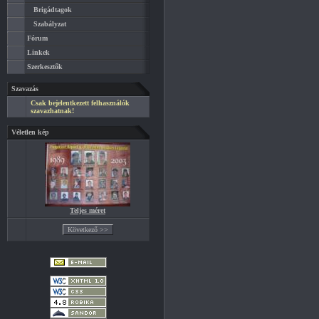
Brigádtagok
Szabályzat
Fórum
Linkek
Szerkesztők
Szavazás
Csak bejelentkezett felhasználók
szavazhatnak!
Véletlen kép
Teljes méret