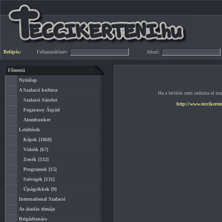
Belépés:
Felhasználónév:
Jelszó:
Főmenü
Nyitólap
A Szalacsi kultusz
Ha a letöltés nem indulna el mag
Szalacsi Sándor
http://www.teccikert
Fogarassy Árpád
Atombunker
Letöltések
Képek
[1868]
Videók
[67]
Zenék
[132]
Programok
[15]
Szövegek
[131]
Újságcikkek
[9]
International Szalacsi
Az átadás témája
Brigádtanács