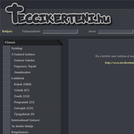
Belépés:
Felhasználónév:
Jelszó:
Főmenü
Nyitólap
A Szalacsi kultusz
Ha a letöltés nem indulna el mag
Szalacsi Sándor
http://www.teccikerten
Fogarassy Árpád
Atombunker
Letöltések
Képek
[1868]
Videók
[67]
Zenék
[132]
Programok
[15]
Szövegek
[131]
Újságcikkek
[9]
International Szalacsi
Az átadás témája
Brigádtanács