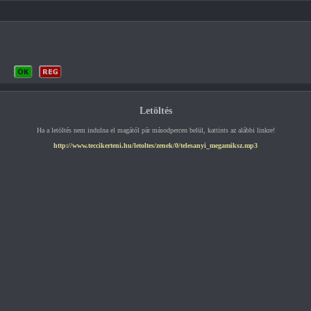
Letöltés
Ha a letöltés nem indulna el magától pár másodpercen belül, kattints az alábbi linkre!
http://www.teccikerteni.hu/letoltes/zenek/0/telesanyi_megamiksz.mp3