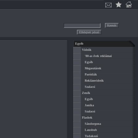
Egyéb
Videók
'80-as évek reklámai
Egyéb
Megasztárok
Paródiák
Reklámvideók
Szalacsi
Zenék
Egyéb
Janika
Szalacsi
Flashek
Sándorgona
Lausbub
Tudakozó