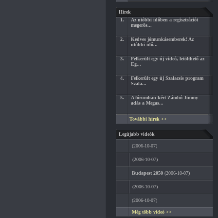
Hírek
1.
Az utóbbi időben a regisztrációt
megerős...
2.
Kedves jómunkásemberek! Az
utóbbi idő...
3.
Felkerült egy új videó, letölthető az
Eg...
4.
Felkerült egy új Szalacsis program
Szala...
5.
A fórumban kért Zámbó Jimmy
adás a Megas...
További hírek >>
Legújabb videók
(2006-10-07)
(2006-10-07)
Budapest 2050
(2006-10-07)
(2006-10-07)
(2006-10-07)
Még több videó >>