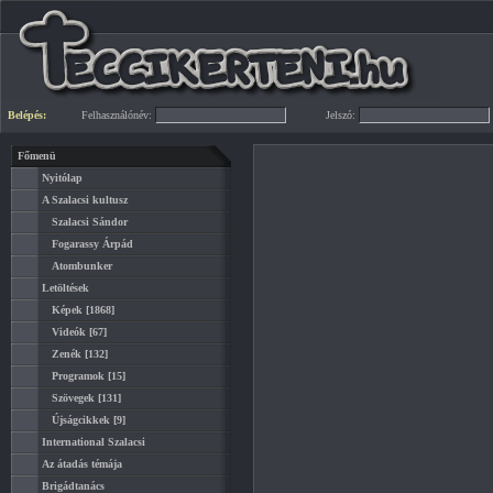
Belépés:
Felhasználónév:
Jelszó:
Főmenü
Nyitólap
A Szalacsi kultusz
Szalacsi Sándor
Fogarassy Árpád
Atombunker
Letöltések
Képek
[1868]
Videók
[67]
Zenék
[132]
Programok
[15]
Szövegek
[131]
Újságcikkek
[9]
International Szalacsi
Az átadás témája
Brigádtanács