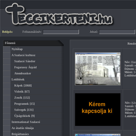
Belépés:
Felhasználónév:
Jelszó:
Főmenü
Rendez
Nyitólap
A Szalacsi kultusz
Szalacsi Sándor
Név:
Han
Szerző:
e
Fogarassy Árpád
Dátum:
2
Méret:
1
Atombunker
Letöltése
Letöltések
Képek
[1868]
Videók
[67]
Zenék
[132]
Név:
Kére
Programok
[15]
Szerző:
L
Dátum:
2
Szövegek
[131]
Méret:
8
Újságcikkek
[9]
Letöltés
International Szalacsi
Az átadás témája
Brigádtanács