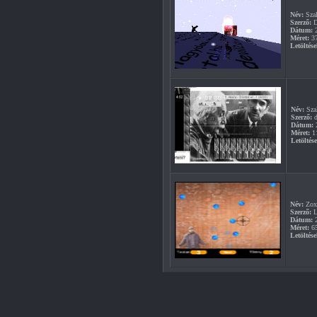
Név:
Szal
Szerző:
D
Dátum:
2
Méret:
3
Letöltése
Név:
Sza
Szerző:
d
Dátum:
2
Méret:
1
Letöltés
Név:
Zox
Szerző:
L
Dátum:
2
Méret:
6
Letöltése