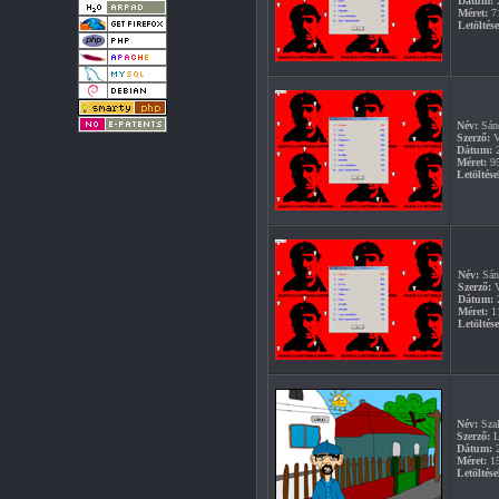
Dátum:
2
Méret:
7
Letöltés
Név:
Sánd
Szerző:
V
Dátum:
2
Méret:
9
Letöltése
Név:
Sán
Szerző:
V
Dátum:
2
Méret:
1
Letöltés
Név:
Szal
Szerző:
L
Dátum:
2
Méret:
1
Letöltése