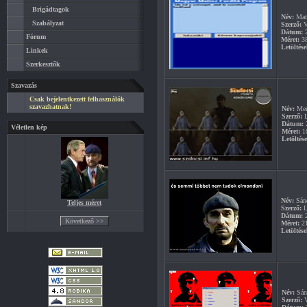
Brigádtagok
Név:
Mati
Szabályzat
Szerző:
V
Dátum:
2
Fórum
Méret:
3
Letöltése
Linkek
Szerkesztők
Szavazás
Csak bejelentkezett felhasználók
szavazhatnak!
Név:
Mem
Szerző:
L
Dátum:
2
Véletlen kép
Méret:
1
Letöltés
Név:
Sánd
Teljes méret
Szerző:
L
Dátum:
2
Méret:
2
Letöltése
Név:
Sán
Szerző:
V