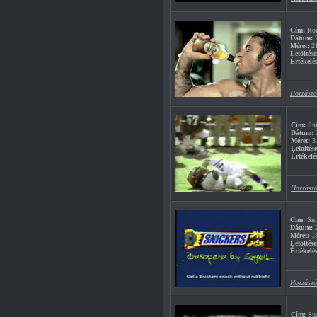
Cím:
Rom
Dátum:
2
Méret:
2
Letöltése
Értékelés
Hozzászó
Cím:
Sni
Dátum:
2
Méret:
3
Letöltés
Értékelé
Hozzászó
Cím:
Snic
Dátum:
2
Méret:
1
Letöltése
Értékelés
Hozzászó
Cím:
Suz