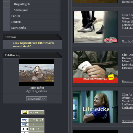
Hozzászó
Brigádtagok
Szabályzat
Cím:
Adi
Fórum
Dátum:
2
Méret:
1
Linkek
Letöltése
Szerkesztők
Értékelés
Szavazás
Hozzászó
Csak bejelentkezett felhasználók
szavazhatnak!
Cím:
Álm
Véletlen kép
Dátum:
2
Méret:
3
Letöltés
Értékelé
Hozzászó
Teljes méret
Age of ojjektums
Cím:
Az é
Dátum:
2
Méret:
2
Letöltése
Értékelés
Hozzászó