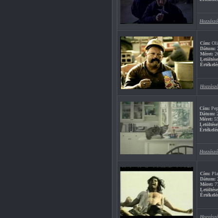
Hozzászó
Cím:
Oli
Dátum:
2
Méret:
2
Letöltés
Értékelé
Hozzászó
Cím:
Pep
Dátum:
2
Méret:
5
Letöltése
Értékelés
Hozzászó
Cím:
Pla
Dátum:
2
Méret:
7
Letöltés
Értékelé
Hozzászó