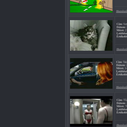
Hozzászó
Cím:
Szt
Dátum:
2
Méret:
2
Letöltés
Értékelé
Hozzászó
Cím:
Talá
Dátum:
2
Méret:
1
Letöltése
Értékelés
Hozzászó
Cím:
Tűz
Dátum:
2
Méret:
7
Letöltés
Értékelé
Hozzászó