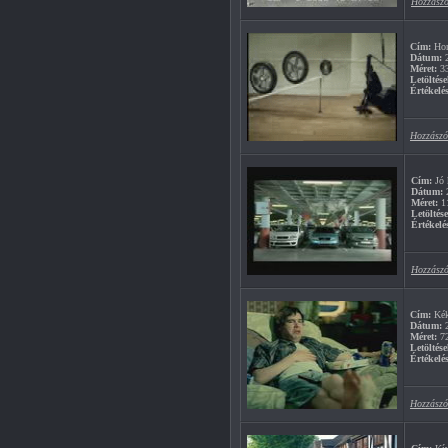
Hozzászó
Cím:
Hon
Dátum:
2
Méret:
3
Letöltése
Értékelés
Hozzászó
Cím:
Jó 
Dátum:
2
Méret:
1
Letöltés
Értékelé
Hozzászó
Cím:
Kék
Dátum:
2
Méret:
7
Letöltése
Értékelés
Hozzászó