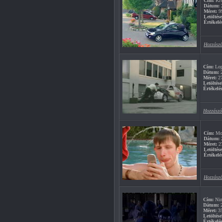
Cím:
Kív
Dátum:
2
Méret:
9
Letöltés
Értékelé
Hozzászó
Cím:
Lop
Dátum:
2
Méret:
2
Letöltése
Értékelés
Hozzászó
Cím:
Mob
Dátum:
2
Méret:
2
Letöltés
Értékelé
Hozzászó
Cím:
Nin
Dátum:
2
Méret:
3
Letöltése
Értékelés