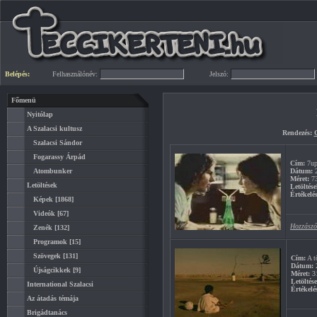
Belépés:
Felhasználónév:
Jelszó:
Főmenü
Nyitólap
A Szalacsi kultusz
Rendezés:
Szalacsi Sándor
Fogarassy Árpád
Cím:
7up
Atombunker
Dátum:
2
Méret:
7
Letöltések
Letöltése
Értékelés
Képek
[1868]
Videók
[67]
Hozzászó
Zenék
[132]
Programok
[15]
Szövegek
[131]
Cím:
A tö
Dátum:
2
Újságcikkek
[9]
Méret:
3
Letöltés
International Szalacsi
Értékelé
Az átadás témája
Brigádtanács