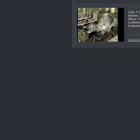
Cím:
X-B
Dátum:
2
Méret:
1
Letöltése
Értékelés
Hozzászó