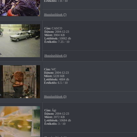
Értékelés:
7.8 / 10
Hozzászólások (7)
Cím:
CASCO
Dátum:
2004-12-23
Méret:
3904 KB
Letöltések:
10062 db
Értékelés:
7.25 / 10
Hozzászólások (5)
Cím:
WC
Dátum:
2004-12-23
Méret:
5220 KB
Letöltések:
4884 db
Értékelés:
6.5 / 10
Hozzászólások (3)
Cím:
Ági
Dátum:
2004-12-23
Méret:
2072 KB
Letöltések:
10684 db
Értékelés:
3 / 10