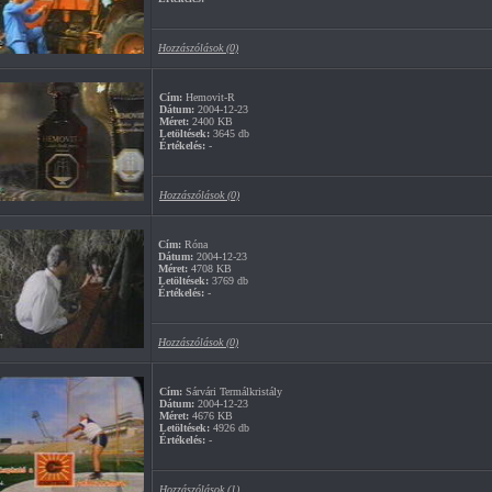
Hozzászólások (0)
Cím:
Hemovit-R
Dátum:
2004-12-23
Méret:
2400 KB
Letöltések:
3645 db
Értékelés:
-
Hozzászólások (0)
Cím:
Róna
Dátum:
2004-12-23
Méret:
4708 KB
Letöltések:
3769 db
Értékelés:
-
Hozzászólások (0)
Cím:
Sárvári Termálkristály
Dátum:
2004-12-23
Méret:
4676 KB
Letöltések:
4926 db
Értékelés:
-
Hozzászólások (1)