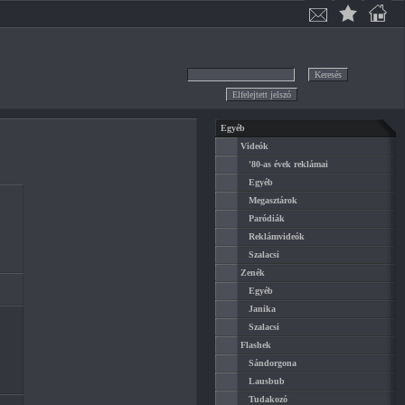
Egyéb
Videók
'80-as évek reklámai
Egyéb
Megasztárok
Paródiák
Reklámvideók
Szalacsi
Zenék
Egyéb
Janika
Szalacsi
Flashek
Sándorgona
Lausbub
Tudakozó