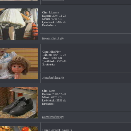
Cím:
Libresse
Dátum:
2004-12-23
Méret:
4548 KB
Letöltések:
5107 db
Értékelés:
-
Hozzászólások (0)
Cím:
MissPixy
Dátum:
2004-12-23
Méret:
3960 KB
Letöltések:
4383 db
Értékelés:
-
Hozzászólások (0)
Cím:
Marc
Dátum:
2004-12-23
Méret:
4832 KB
Letöltések:
3559 db
Értékelés:
-
Hozzászólások (0)
Cím:
Compack Kávémix