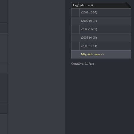
Legújabb zenék
(2006-10-07)
(2006-10-07)
(2005-12-21)
(2005-10-25)
(2005-10-14)
Még több zene >>
Generálva: 0.17mp