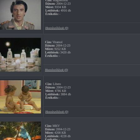
Cím:
Magnetofon
Dátum:
2004-12-23
Méret:
9334 KB
Letöltések:
4916 db
Értékelés:
-
Hozzászólások (0)
Cím:
Vitamol
Dátum:
2004-12-23
Méret:
9252 KB
Letöltések:
3420 db
Értékelés:
-
Hozzászólások (0)
Cím:
Libero
Dátum:
2004-12-23
Méret:
4786 KB
Letöltések:
3884 db
Értékelés:
-
Hozzászólások (0)
Cím:
MKV
Dátum:
2004-12-23
Méret:
4208 KB
Letöltések:
4228 db
Értékelés:
-