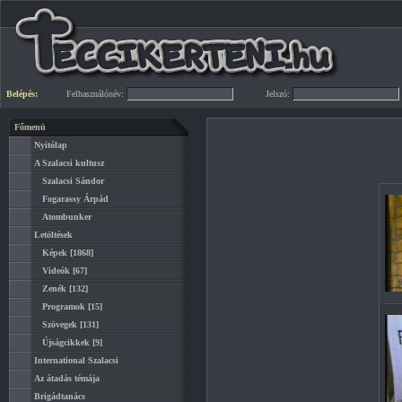
Belépés:
Felhasználónév:
Jelszó:
Főmenü
Nyitólap
A Szalacsi kultusz
Szalacsi Sándor
Fogarassy Árpád
Atombunker
Letöltések
Képek
[1868]
Videók
[67]
Zenék
[132]
Programok
[15]
Szövegek
[131]
Újságcikkek
[9]
International Szalacsi
Az átadás témája
Brigádtanács