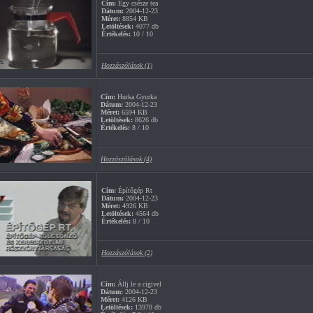
Cím:
Egy csésze tea
Dátum:
2004-12-23
Méret:
8854 KB
Letöltések:
4077 db
Értékelés:
10 / 10
Hozzászólások (1)
Cím:
Hurka Gyurka
Dátum:
2004-12-23
Méret:
6594 KB
Letöltések:
8626 db
Értékelés:
8 / 10
Hozzászólások (4)
Cím:
Építőgép Rt
Dátum:
2004-12-23
Méret:
4926 KB
Letöltések:
4564 db
Értékelés:
8 / 10
Hozzászólások (2)
Cím:
Állj le a cigivel
Dátum:
2004-12-23
Méret:
4126 KB
Letöltések:
13978 db