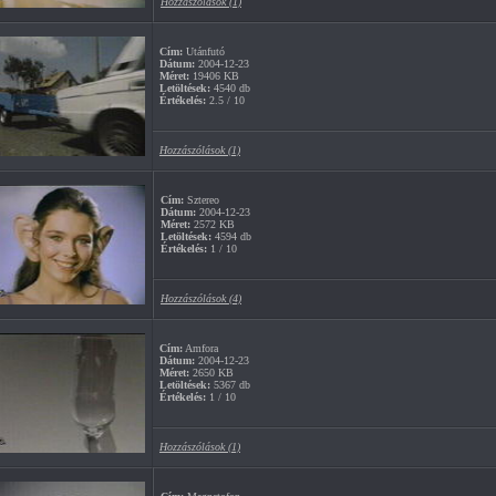
Hozzászólások (1)
Cím:
Utánfutó
Dátum:
2004-12-23
Méret:
19406 KB
Letöltések:
4540 db
Értékelés:
2.5 / 10
Hozzászólások (1)
Cím:
Sztereo
Dátum:
2004-12-23
Méret:
2572 KB
Letöltések:
4594 db
Értékelés:
1 / 10
Hozzászólások (4)
Cím:
Amfora
Dátum:
2004-12-23
Méret:
2650 KB
Letöltések:
5367 db
Értékelés:
1 / 10
Hozzászólások (1)