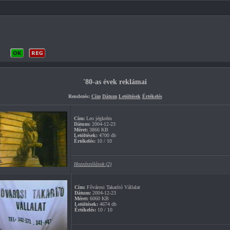
'80-as évek reklámai
Rendezés:
Cím
Dátum
Letöltések
Értékelés
Cím:
Leo jégkrém
Dátum:
2004-12-23
Méret:
3866 KB
Letöltések:
4700 db
Értékelés:
10 / 10
Hozzászólások (2)
Cím:
Fővárosi Takarító Vállalat
Dátum:
2004-12-23
Méret:
6060 KB
Letöltések:
4674 db
Értékelés:
10 / 10