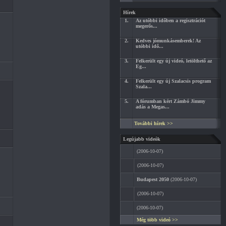
Hírek
1.
Az utóbbi időben a regisztrációt
megerős...
2.
Kedves jómunkásemberek! Az
utóbbi idő...
3.
Felkerült egy új videó, letölthető az
Eg...
4.
Felkerült egy új Szalacsis program
Szala...
5.
A fórumban kért Zámbó Jimmy
adás a Megas...
További hírek >>
Legújabb videók
(2006-10-07)
(2006-10-07)
Budapest 2050
(2006-10-07)
(2006-10-07)
(2006-10-07)
Még több videó >>