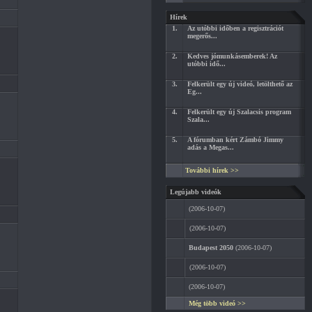
Hírek
1.
Az utóbbi időben a regisztrációt
megerős...
2.
Kedves jómunkásemberek! Az
utóbbi idő...
3.
Felkerült egy új videó, letölthető az
Eg...
4.
Felkerült egy új Szalacsis program
Szala...
5.
A fórumban kért Zámbó Jimmy
adás a Megas...
További hírek >>
Legújabb videók
(2006-10-07)
(2006-10-07)
Budapest 2050
(2006-10-07)
(2006-10-07)
(2006-10-07)
Még több videó >>