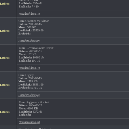
Méret:
3326 KB
Letöltések:
9554 db
Letöltés
Értékelés:
7 / 10
Hozzászólások (1)
Cím:
Ciccolina vs Sándor
Dátum:
2003-08-15
Méret:
506 KB
Letöltések:
20529 db
Letöltés
Értékelés:
-
Hozzászólások (0)
Cím:
Ciccolina-Szente Remix
Dátum:
2003-08-15
Méret:
192 KB
Letöltések:
10960 db
Letöltés
Értékelés:
10 / 10
Hozzászólások (1)
Cím:
Cigány
Dátum:
2003-08-15
Méret:
1589 KB
Letöltések:
36531 db
Letöltés
Értékelés:
5.75 / 10
Hozzászólások (4)
Cím:
Döggvész - Itt a kert
Dátum:
2004-06-22
Méret:
4903 KB
Letöltések:
8272 db
Letöltés
Értékelés:
-
Hozzászólások (0)