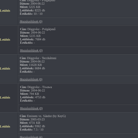
Cím:
Döggvész - Polgárjenő
Dátum:
2004-06-22
Méret:
5225 KB
Letöltések:
8225 db
Letöltés
Értékelés:
10 / 10
Hozzászólások (0)
Cím:
Döggvész - Polgárjenő
Dátum:
2004-06-22
Méret:
5225 KB
Letöltések:
7684 db
Letöltés
Értékelés:
-
Hozzászólások (0)
Cím:
Döggvész - Teccikérteni
Dátum:
2004-06-22
Méret:
11628 KB
Letöltések:
6684 db
Letöltés
Értékelés:
-
Hozzászólások (0)
Cím:
Döggvész - Tiwawa
Dátum:
2004-06-22
Méret:
794 KB
Letöltések:
4753 db
Letöltés
Értékelés:
-
Hozzászólások (0)
Cím:
Eminem vs. Sándor (by KeyG)
Dátum:
2005-03-23
Méret:
4731 KB
Letöltések:
9362 db
Letöltés
Értékelés:
7.5 / 10
Hozzászólások (4)