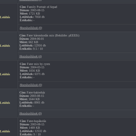
Cím:
Family Portrait of Arpad
Dátum:
2003-08-15
Méret:
1721 KB
Letöltések:
7050 db
Letöltés
Értékelés:
-
Hozzászólások (0)
Cím:
Fater káromkodás mix (Beküldte: pEEEEt)
Dátum:
2004-06-01
Méret:
662 KB
Letöltések:
12916 db
Letöltés
Értékelés:
9.5 / 10
Hozzászólások (4)
Cím:
Fater mix by cyrex
Dátum:
2004-03-15
Méret:
1056 KB
Letöltések:
6371 db
Letöltés
Értékelés:
-
Hozzászólások (0)
Cím:
Fater-bakterház
Dátum:
2003-08-15
Méret:
1644 KB
Letöltések:
8901 db
Letöltés
Értékelés:
-
Hozzászólások (0)
Cím:
Fater-hupákolás
Dátum:
2003-08-15
Méret:
1489 KB
Letöltések:
12532 db
Letöltés
Értékelés:
9 / 10