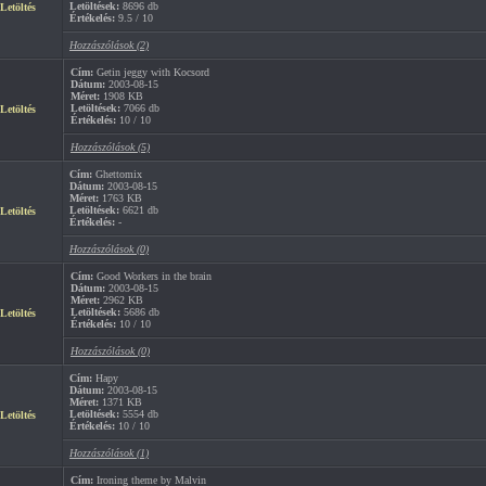
Letöltések:
8696 db
Letöltés
Értékelés:
9.5 / 10
Hozzászólások (2)
Cím:
Getin jeggy with Kocsord
Dátum:
2003-08-15
Méret:
1908 KB
Letöltések:
7066 db
Letöltés
Értékelés:
10 / 10
Hozzászólások (5)
Cím:
Ghettomix
Dátum:
2003-08-15
Méret:
1763 KB
Letöltések:
6621 db
Letöltés
Értékelés:
-
Hozzászólások (0)
Cím:
Good Workers in the brain
Dátum:
2003-08-15
Méret:
2962 KB
Letöltések:
5686 db
Letöltés
Értékelés:
10 / 10
Hozzászólások (0)
Cím:
Hapy
Dátum:
2003-08-15
Méret:
1371 KB
Letöltések:
5554 db
Letöltés
Értékelés:
10 / 10
Hozzászólások (1)
Cím:
Ironing theme by Malvin