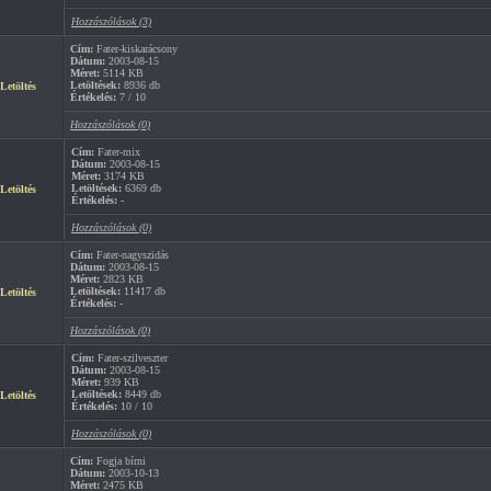
Hozzászólások (3)
Cím:
Fater-kiskarácsony
Dátum:
2003-08-15
Méret:
5114 KB
Letöltések:
8936 db
Letöltés
Értékelés:
7 / 10
Hozzászólások (0)
Cím:
Fater-mix
Dátum:
2003-08-15
Méret:
3174 KB
Letöltések:
6369 db
Letöltés
Értékelés:
-
Hozzászólások (0)
Cím:
Fater-nagyszidás
Dátum:
2003-08-15
Méret:
2823 KB
Letöltések:
11417 db
Letöltés
Értékelés:
-
Hozzászólások (0)
Cím:
Fater-szilveszter
Dátum:
2003-08-15
Méret:
939 KB
Letöltések:
8449 db
Letöltés
Értékelés:
10 / 10
Hozzászólások (0)
Cím:
Fogja bírni
Dátum:
2003-10-13
Méret:
2475 KB