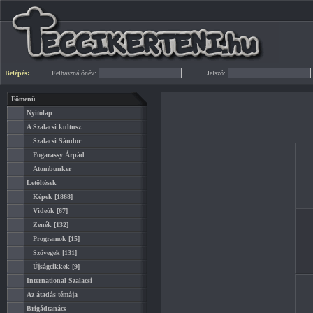
Belépés:
Felhasználónév:
Jelszó:
Főmenü
Nyitólap
A Szalacsi kultusz
Szalacsi Sándor
Fogarassy Árpád
Atombunker
Letöltések
Képek
[1868]
Videók
[67]
Zenék
[132]
Programok
[15]
Szövegek
[131]
Újságcikkek
[9]
International Szalacsi
Az átadás témája
Brigádtanács