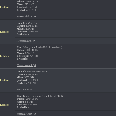
Dátum:
2003-08-15
Méret:
2771 KB
Letöltések:
5631 db
Letöltés
Értékelés:
10 / 10
Hozzászólások (2)
Cím:
Jarre-Zoxygen
Dátum:
2003-08-15
Méret:
3200 KB
Letöltések:
5894 db
Letöltés
Értékelés:
-
Hozzászólások (0)
Cím:
Johnnycat - Aztabüdösk***a (azbeszt)
Dátum:
2003-10-05
Méret:
3215 KB
Letöltések:
7547 db
Letöltés
Értékelés:
-
Hozzászólások (0)
Cím:
Jómunkásemberek dala
Dátum:
2003-08-15
Méret:
5252 KB
Letöltések:
11063 db
Letöltés
Értékelés:
10 / 10
Hozzászólások (1)
Cím:
Király Linda mix (Beküldte: pEEEEt)
Dátum:
2004-06-01
Méret:
548 KB
Letöltések:
7720 db
Letöltés
Értékelés:
-
Hozzászólások (0)