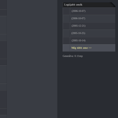
Legújabb zenék
(2006-10-07)
(2006-10-07)
(2005-12-21)
(2005-10-25)
(2005-10-14)
Még több zene >>
Generálva: 0.11mp