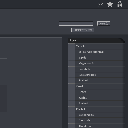
Egyéb
Videók
'80-as évek reklámai
Egyéb
Megasztárok
Paródiák
Reklámvideók
Szalacsi
Zenék
Egyéb
Janika
Szalacsi
Flashek
Sándorgona
Lausbub
Tudakozó