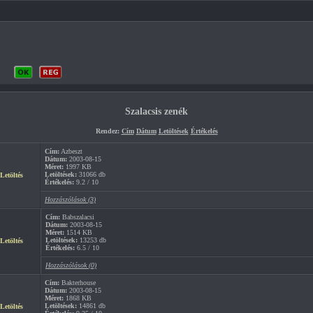
Szalacsis zenék
Rendez:
Cím
Dátum
Letöltések
Értékelés
Cím:
Azbeszt
Dátum:
2003-08-15
Méret:
1997 KB
Letöltések:
31066 db
Letöltés
Értékelés:
9.2 / 10
Hozzászólások (3)
Cím:
Babszalacsi
Dátum:
2003-08-15
Méret:
1514 KB
Letöltések:
13253 db
Letöltés
Értékelés:
6.5 / 10
Hozzászólások (0)
Cím:
Bakterhouse
Dátum:
2003-08-15
Méret:
1868 KB
Letöltések:
14861 db
Letöltés