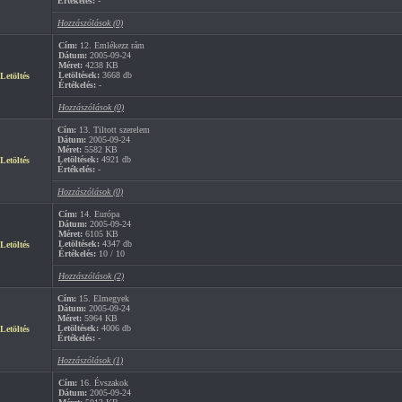
Értékelés:
-
Hozzászólások (0)
Cím:
12. Emlékezz rám
Dátum:
2005-09-24
Méret:
4238 KB
Letöltések:
3668 db
Letöltés
Értékelés:
-
Hozzászólások (0)
Cím:
13. Tiltott szerelem
Dátum:
2005-09-24
Méret:
5582 KB
Letöltések:
4921 db
Letöltés
Értékelés:
-
Hozzászólások (0)
Cím:
14. Európa
Dátum:
2005-09-24
Méret:
6105 KB
Letöltések:
4347 db
Letöltés
Értékelés:
10 / 10
Hozzászólások (2)
Cím:
15. Elmegyek
Dátum:
2005-09-24
Méret:
5964 KB
Letöltések:
4006 db
Letöltés
Értékelés:
-
Hozzászólások (1)
Cím:
16. Évszakok
Dátum:
2005-09-24