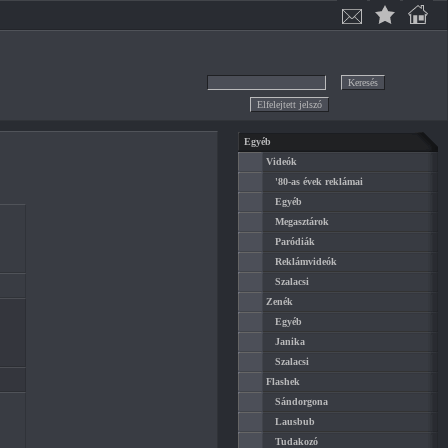
Egyéb
Videók
'80-as évek reklámai
Egyéb
Megasztárok
Paródiák
Reklámvideók
Szalacsi
Zenék
Egyéb
Janika
Szalacsi
Flashek
Sándorgona
Lausbub
Tudakozó