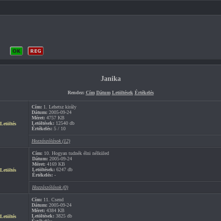
Janika
Rendez:
Cím
Dátum
Letöltések
Értékelés
Cím:
1. Lehetsz király
Dátum:
2005-09-24
Méret:
4757 KB
Letöltések:
12540 db
Letöltés
Értékelés:
5 / 10
Hozzászólások (12)
Cím:
10. Hogyan tudnék élni nélküled
Dátum:
2005-09-24
Méret:
4169 KB
Letöltések:
6247 db
Letöltés
Értékelés:
-
Hozzászólások (0)
Cím:
11. Csend
Dátum:
2005-09-24
Méret:
4384 KB
Letöltések:
3825 db
Letöltés