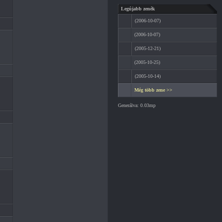
Legújabb zenék
(2006-10-07)
(2006-10-07)
(2005-12-21)
(2005-10-25)
(2005-10-14)
Még több zene >>
Generálva: 0.03mp