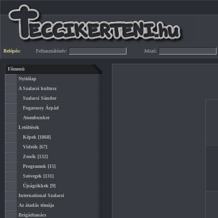
Belépés:
Felhasználónév:
Jelszó:
Főmenü
Nyitólap
A Szalacsi kultusz
Szalacsi Sándor
Fogarassy Árpád
Atombunker
Letöltések
Képek
[1868]
Videók
[67]
Zenék
[132]
Programok
[15]
Szövegek
[131]
Újságcikkek
[9]
International Szalacsi
Az átadás témája
Brigádtanács