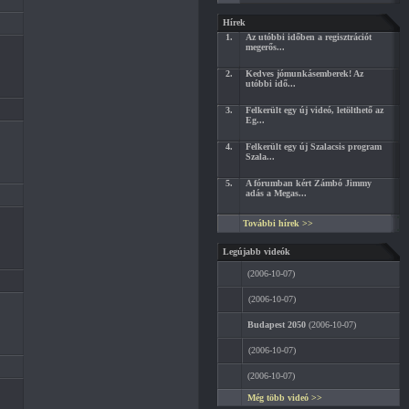
Hírek
1.
Az utóbbi időben a regisztrációt
megerős...
2.
Kedves jómunkásemberek! Az
utóbbi idő...
3.
Felkerült egy új videó, letölthető az
Eg...
4.
Felkerült egy új Szalacsis program
Szala...
5.
A fórumban kért Zámbó Jimmy
adás a Megas...
További hírek >>
Legújabb videók
(2006-10-07)
(2006-10-07)
Budapest 2050
(2006-10-07)
(2006-10-07)
(2006-10-07)
Még több videó >>