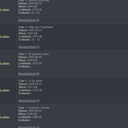
Cím:
3. Álmodj királylány
Dátum:
2005-09-24
Méret:
5694 KB
Letöltések:
5728 db
Letöltés
Értékelés:
10 / 10
Hozzászólások (0)
Cím:
4. Még nem veszíthetek
Dátum:
2005-09-24
Méret:
5029 KB
Letöltések:
4479 db
Letöltés
Értékelés:
10 / 10
Hozzászólások (1)
Cím:
5. Ne gondolj másra
Dátum:
2005-09-24
Méret:
5200 KB
Letöltések:
3525 db
Letöltés
Értékelés:
-
Hozzászólások (0)
Cím:
6. Jó éjt neked
Dátum:
2005-09-24
Méret:
5252 KB
Letöltések:
3559 db
Letöltés
Értékelés:
-
Hozzászólások (0)
Cím:
7. Szomorú a szívem
Dátum:
2005-09-24
Méret:
5180 KB
Letöltések:
3484 db
Letöltés
Értékelés:
-
Hozzászólások (0)