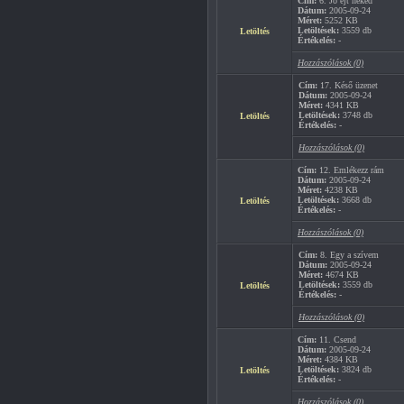
Cím:
6. Jó éjt neked
Dátum:
2005-09-24
Méret:
5252 KB
Letöltések:
3559 db
Letöltés
Értékelés:
-
Hozzászólások (0)
Cím:
17. Késő üzenet
Dátum:
2005-09-24
Méret:
4341 KB
Letöltések:
3748 db
Letöltés
Értékelés:
-
Hozzászólások (0)
Cím:
12. Emlékezz rám
Dátum:
2005-09-24
Méret:
4238 KB
Letöltések:
3668 db
Letöltés
Értékelés:
-
Hozzászólások (0)
Cím:
8. Egy a szívem
Dátum:
2005-09-24
Méret:
4674 KB
Letöltések:
3559 db
Letöltés
Értékelés:
-
Hozzászólások (0)
Cím:
11. Csend
Dátum:
2005-09-24
Méret:
4384 KB
Letöltések:
3824 db
Letöltés
Értékelés:
-
Hozzászólások (0)