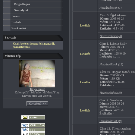
Értékelés:
10 / 10
Brigádtagok
Hozzászólások (1)
Szabályzat
Cím:
9. Éjjel érkezem
Fórum
Dátum:
2005-09-24
Méret:
8234 KB
Linkek
Letöltések:
4325 db
Letöltés
Szerkesztők
Értékelés:
6.5 / 10
Hozzászólások (3)
Szavazás
Csak bejelentkezett felhasználók
Cím:
1. Lehetsz király
szavazhatnak!
Dátum:
2005-09-24
Méret:
4757 KB
Letöltések:
12540 db
Letöltés
Véletlen kép
Értékelés:
5 / 10
Hozzászólások (12)
Cím:
10. Hogyan tudnék élni
Dátum:
2005-09-24
Méret:
4169 KB
Letöltések:
6246 db
Letöltés
Értékelés:
-
Teljes méret
Kolompďż˝r Sďż˝ndor lďż˝thatďż˝lag
Hozzászólások (0)
nagyon meg van viselve.
Cím:
2. Szerelmes
Dátum:
2005-09-24
Méret:
5816 KB
Letöltések:
4276 db
Letöltés
Értékelés:
-
Hozzászólások (0)
Cím:
13. Tiltott szerelem
Dátum:
2005-09-24