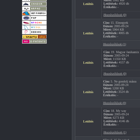
Méret:
5582 KB
Letöltések:
4920 db
Letöltés
Értékelés:
-
Hozzászólások (0)
Cím:
15. Elmegyek
Dátum:
2005-09-24
Méret:
5964 KB
Letöltések:
4005 db
Letöltés
Értékelés:
-
Hozzászólások (1)
Cím:
19. Magyar Janikamix
Dátum:
2005-09-24
Méret:
11350 KB
Letöltések:
4157 db
Letöltés
Értékelés:
-
Hozzászólások (0)
Cím:
5. Ne gondolj másra
Dátum:
2005-09-24
Méret:
5200 KB
Letöltések:
3524 db
Letöltés
Értékelés:
-
Hozzászólások (0)
Cím:
18. My way
Dátum:
2005-09-24
Méret:
6273 KB
Letöltések:
4146 db
Letöltés
Értékelés:
-
Hozzászólások (1)