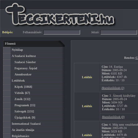
Belépés:
Felhasználónév:
Jelszó:
Főmenü
Nyitólap
A Szalacsi kultusz
Rendez:
C
Szalacsi Sándor
Cím:
14. Európa
Fogarassy Árpád
Dátum:
2005-09-24
Méret:
6105 KB
Atombunker
Letöltések:
4347 db
Letöltés
Értékelés:
10 / 10
Letöltések
Képek
[1868]
Hozzászólások (2)
Videók
[67]
Cím:
3. Álmodj királylány
Zenék
[132]
Dátum:
2005-09-24
Méret:
5694 KB
Programok
[15]
Letöltések:
5727 db
Letöltés
Értékelés:
10 / 10
Szövegek
[131]
Hozzászólások (0)
Újságcikkek
[9]
International Szalacsi
Cím:
4. Még nem veszíthete
Dátum:
2005-09-24
Az átadás témája
Méret:
5029 KB
Letöltések:
4479 db
Letöltés
Brigádtanács